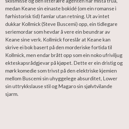
skilsmisse og den litterære agenten har mista trua, 
medan Keane sin einaste bokidé (om ein romanse i 
førhistorisk tid) famlar utan retning. Ut av intet 
dukkar Kollmick (Steve Buscemi) opp, ein tidlegare 
seriemordar som hevdar å vere ein beundrar av 
Keane sine verk. Kollmick foreslår at Keane kan 
skrive ei bok basert på den morderiske fortida til 
Kollmick, men endar brått opp som ein noko ufriviljug 
ekteskapsrådgjevar på kjøpet. Dette er ein dristig og 
mørk komedie som trivst på den elektriske kjemien 
mellom Buscemi sin uhyggelege absurditet, Lower 
sin uttrykkslause stil og Magaro sin sjølvtvilande 
sjarm.