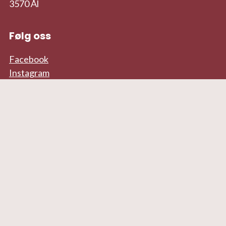
3570 Ål
Følg oss
Facebook
Instagram
Aktørar på kulturhuset
Ål kulturskule
Ål bibliotek
Ål frivilligsentral
Ål introsenter
Ål kommune
Nyheitsbrev